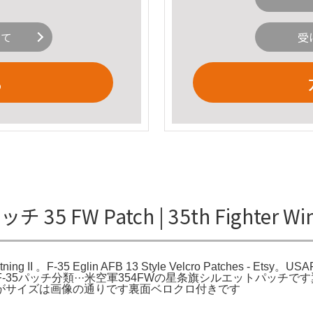
いて
受
る
パッチ 35 FW Patch | 35th Fighte
ghtning II 。F-35 Eglin AFB 13 Style Velcro Patches - Ets
ighter Wing F-35パッチ分類···米空軍354FWの星条旗シルエ
がサイズは画像の通りです裏面ベロクロ付きです