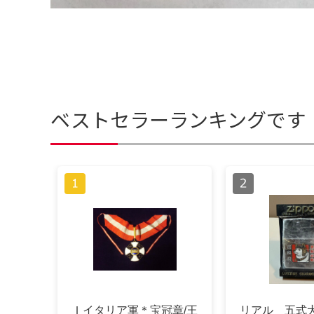
ベストセラーランキングです
Ｉイタリア軍＊宝冠章/王
リアル 五式