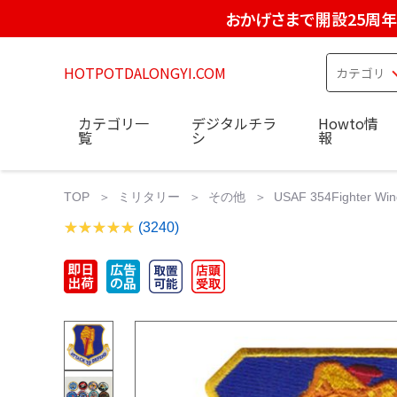
おかげさまで開設25周年
HOTPOTDALONGYI.COM
カテゴリ一
デジタルチラ
Howto情
覧
シ
報
TOP
ミリタリー
その他
USAF 354Fighter Win
(3240)