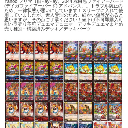
Yahoo!フリマ（旧PayPay。2044 赤白黒ファイアーバード
(デイガファイアーバード) アドバンス。。トラブル防止の
ため、一律状態が悪いにしています！スリーブに入れて使
用していましたが、素人管理のため、細かい傷等があると
思いますが、その点ご了承ください！値下げ不可即購入可
能バラ売り不可デュエマデュエマ デッキデュエマまとめ
売り種別···構築済みデッキ／デッキパーツ