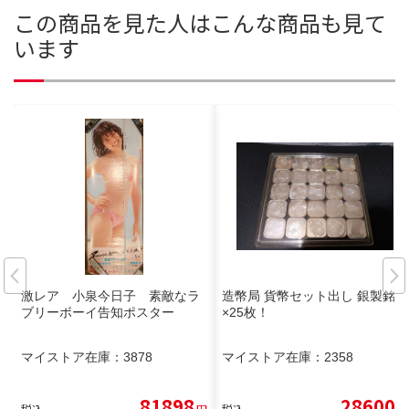
この商品を見た人はこんな商品も見て
います
激レア 小泉今日子 素敵なラ
造幣局 貨幣セット出し 銀製銘板
ブリーボーイ告知ポスター
×25枚！
マイストア在庫：
3878
マイストア在庫：
2358
81898
28600
税込
円
税込
円