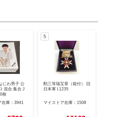
なにわ男子 公
勲三等瑞宝章（箱付） 旧
 混合 集合 J
日本軍 I.1235
10枚
ア在庫：
3941
マイストア在庫：
1508