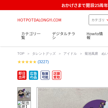
おかげさまで開設25周年
HOTPOTDALONGYI.COM
カテゴリ一
デジタルチラ
Howto情
覧
シ
報
TOP
タレントグッズ
アイドル
菊池風磨 ぬい 
(3227)