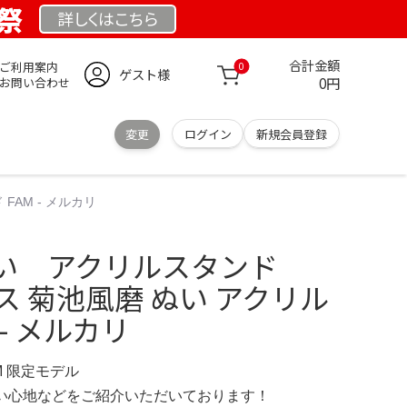
業祭
詳しくは
こちら
合計金額
ご利用案内
0
ゲスト様
0円
お問い合わせ
変更
ログイン
新規会員登録
AM - メルカリ
い アクリルスタンド
レス 菊池風磨 ぬい アクリル
 - メルカリ
OM 限定モデル
の使い心地などをご紹介いただいております！