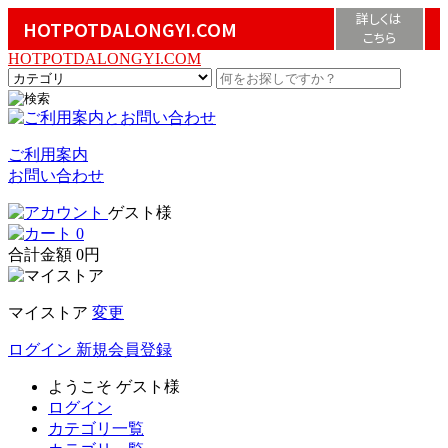
詳しくは
HOTPOTDALONGYI.COM
こちら
HOTPOTDALONGYI.COM
ご利用案内
お問い合わせ
ゲスト様
0
合計金額
0円
マイストア
変更
ログイン
新規会員登録
ようこそ
ゲスト様
ログイン
カテゴリ一覧