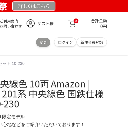
業祭
詳しくは
こちら
合計金額
ご利用案内
0
ゲスト様
0円
お問い合わせ
変更
ログイン
新規会員登録
セット 10-230
央線色 10両 Amazon |
ジ 201系 中央線色 国鉄仕様
-230
OM 限定モデル
の使い心地などをご紹介いただいております！