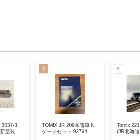
 3037-3
TOMIX JR 209系電車 N
Tomix 22
型 新塗装
ゲージセット 92794
(JR北海道