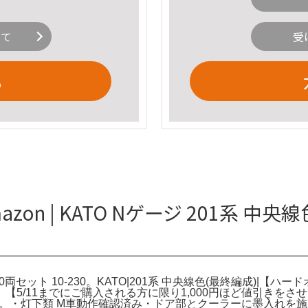
いて
受
る
azon | KATO Nゲージ 201系 中央
仕様 10両セット 10-230。KATO|201系 中央線色(最終編成)|
【5/11までにご購入される方に限り1,000円ほど値引きを
系中央線色です。・灯下類 M車動作確認済み・ドア部とクーラーに墨