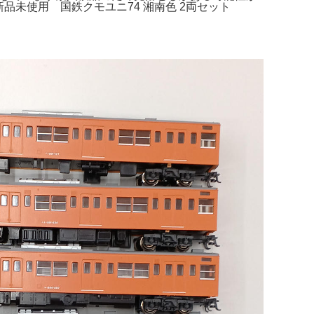
下】新品未使用 国鉄クモユニ74 湘南色 2両セット