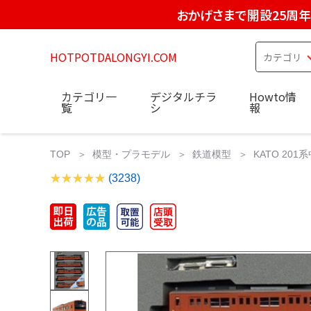
おかげさまで開設25周年
HOTPOTDALONGYI.COM
カテゴリ一
デジタルチラ
Howto情
覧
シ
報
TOP
模型・プラモデル
鉄道模型
KATO 201
(3238)