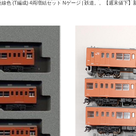
系中央線色 (T編成) 4両増結セット Nゲージ | 鉄道。。【週末値