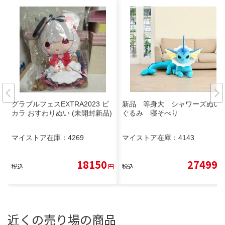
グラブルフェスEXTRA2023 ビ
新品 等身大 シャワーズぬい
カラ おすわりぬい (未開封新品)
ぐるみ 寝そべり
マイストア在庫：
4269
マイストア在庫：
4143
18150
27499
税込
円
税込
円
近くの売り場の商品