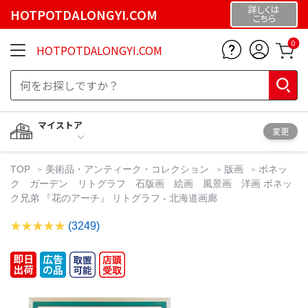
詳しくは
HOTPOTDALONGYI.COM
こちら
0
HOTPOTDALONGYI.COM
マイストア
変更
TOP
美術品・アンティーク・コレクション
版画
ボネッ
ク ガーデン リトグラフ 石版画 絵画 風景画 洋画 ボネッ
ク兄弟 『花のアーチ』 リトグラフ - 北海道画廊
(3249)