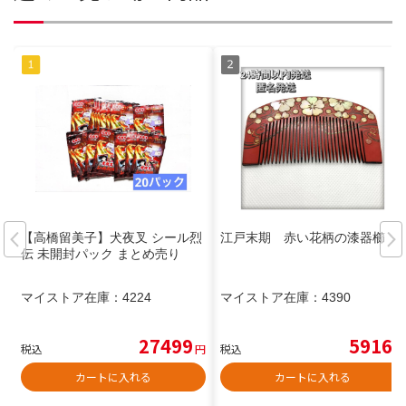
【高橋留美子】犬夜叉 シール烈
江戸末期 赤い花柄の漆器櫛
伝 未開封パック まとめ売り
マイストア在庫：
4224
マイストア在庫：
4390
27499
5916
税込
円
税込
円
カートに入れる
カートに入れる