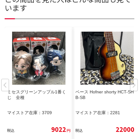
います
ミセスグリーンアップル1番く
ベース Hofner shorty HCT-SHV
じ 全種
B-SB
マイストア在庫：
3709
マイストア在庫：
2281
9022
22000
税込
円
税込
円