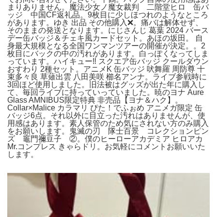
まりありません。魔法少女ノ魔女裁判 二階堂ヒロ 缶バ
ッジ 中国CF返礼品。9枚目に少しほつれのようなところ
があります。ゆき 出品 その他購入❌。痛バは解体せず、
そのままの発送となります。にじさんじ 葛葉 2024 バース
デー缶バッジ＆チェキ風カードセット。あほの坂田。 自
身最大規模となる全国ワンマンツアーの開催が決定。。2
枚目にバックの中の汚れがあります。白っぽくなってしま
っています。ハイキュー‼︎ スクエア缶バッジ クールダウン
おすわり 2種セット。アニメK 缶バッジ 吠舞羅 周防尊 十
束多々良 草薙出雲 八田美咲 櫛名アンナ。ライブ参戦時に
3回ほど使用しました。旧法被はグッズが出た年に購入し
て、毎回ライブに持っていっていました。暁のヨナ Aure
Glass AMNIBUS限定特典 非売品【ヨナ＆ハク】。
Collar×Malice カラマリ ぴた！でふぉめ アニメガ限定 缶
バッジ6点。それ以外に目立った汚れはありませんが、使
用感はあります。素人保管のため気にされない方のみ購入
をお願いします。鬼滅の刃 隊士百景 コレクションピン
ズ 竈門禰豆子 ②。僕のヒーローアカデミア ヒロアカ
Mr.コンプレス きゃらドリ。お気軽にコメントお願いいた
します。