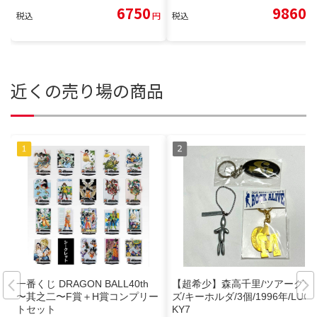
6750
9860
税込
円
税込
円
近くの売り場の商品
一番くじ DRAGON BALL40th
【超希少】森高千里/ツアーグッ
〜其之二〜F賞＋H賞コンプリー
ズ/キーホルダ/3個/1996年/LUC
トセット
KY7