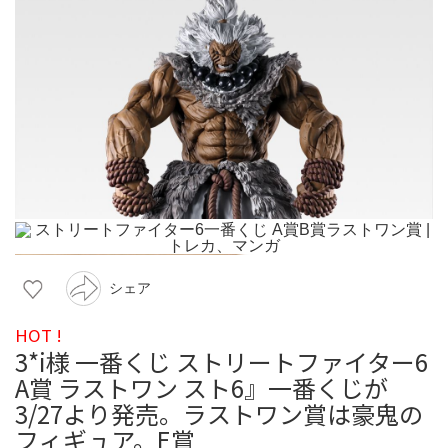
シェア
HOT !
3*i様 一番くじ ストリートファイター6
A賞 ラストワン スト6』一番くじが
3/27より発売。ラストワン賞は豪鬼の
フィギュア。E賞