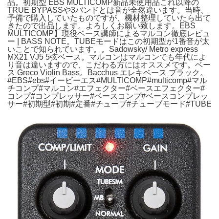
品。初期型 EBS MULTICOMP新品未使用品これ以降の
TRUE BYPASSや3バンドとは音が全然違います。当時、
予備で購入していたものですが、機材整理していたら出て
きたので出品します。よろしくお願い致します。EBS
MULTICOMP】現役ベース講師によるマルコン徹底レビュ
ー | BASS NOTE。TUBEモードはこの初期型が1番音が太
いことで知られています。。Sadowsky/ Metro express
MX21 VJ5 5弦ベース。マルコンはマルコンでも年代によ
り音は違いますので、こだわる方にはオススメです。ベー
ス Greco Violin Bass。Bacchus エレキベース ブラック。
#EBS#ebs#イービーエス#MULTICOMP#multicomp#マル
チコンプ#マルコン#エフェクター#ベースエフェクター#
コンプ#コンプレッサー#ベースコンプ#ベースコンプレッ
サー#初期型#初期#定番#チューブ#チューブモード#TUBE