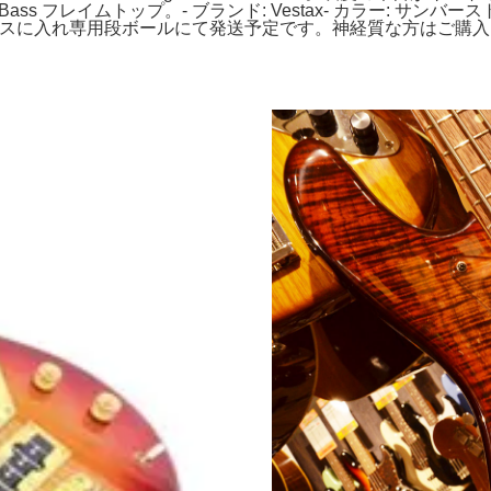
XE Bass フレイムトップ。- ブランド: Vestax- カラー: サン
フトケースに入れ専用段ボールにて発送予定です。神経質な方はご購入