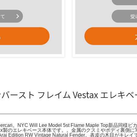
いて
受
る
サンバースト フレイム Vestax エレ
。NYC Will Lee Model 5st Flame Maple Top新品同様ピカピ
しいVestax製のエレキベース本体です。。金属のクスミやボディ裏側
ki Arai Edition RW Vintage Natural Fender。表皮