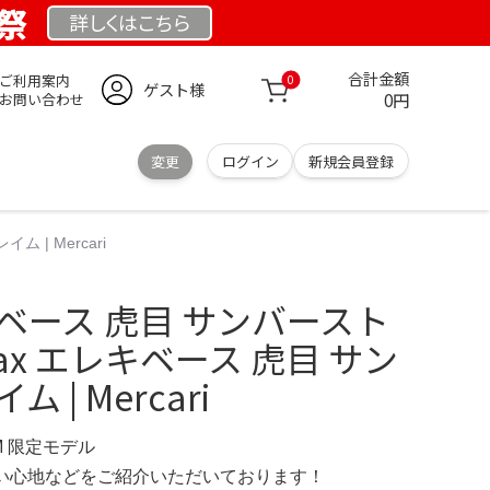
業祭
詳しくは
こちら
合計金額
ご利用案内
0
ゲスト様
0円
お問い合わせ
変更
ログイン
新規会員登録
 | Mercari
レキベース 虎目 サンバースト
tax エレキベース 虎目 サン
 | Mercari
OM 限定モデル
の使い心地などをご紹介いただいております！