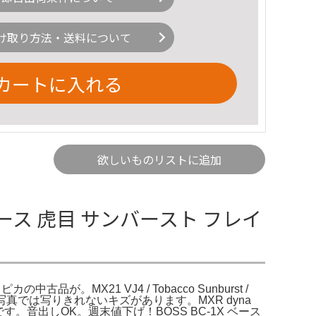
け取り方法・送料について
カートに入れる
欲しいものリストに追加
キベース 虎目 サンバースト フレイ
カの中古品が。MX21 VJ4 / Tobacco Sunburst /
に写真では写りきれないキズがあります。MXR dyna
の木目がキレイです。音出しOK。週末値下げ！BOSS BC-1X ベース