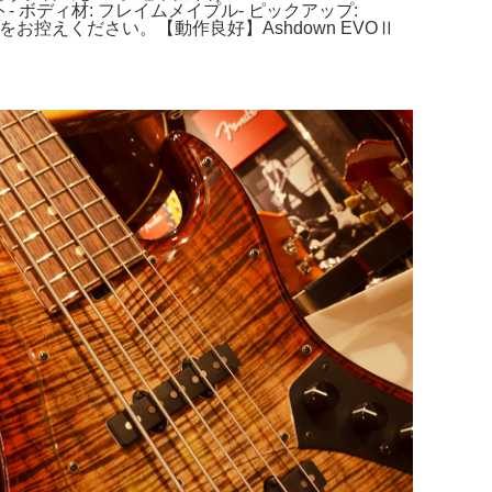
バースト- ボディ材: フレイムメイプル- ピックアップ:
をお控えください。【動作良好】Ashdown EVOⅡ