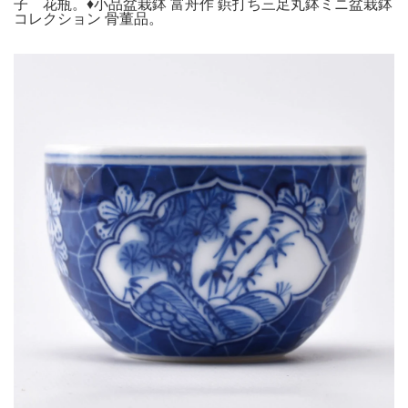
子 花瓶。♦小品盆栽鉢 富舟作 鋲打ち三足丸鉢ミニ盆栽鉢
コレクション 骨董品。