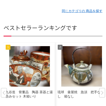
同じカテゴリの 商品を探す
ベストセラーランキングです
九谷造 骨董品 陶器 茶器と湯
琉球 壷屋焼 急須 把手な
呑みセット 木箱いり
し 箱なし