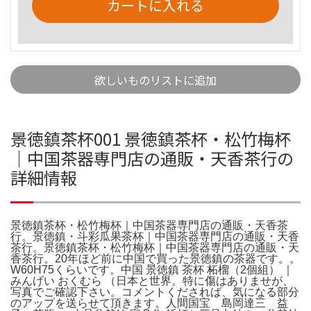
カートに入れる
欲しいものリストに追加
景徳鎮茶杯001 景徳鎮茶杯・松竹梅杯
｜中国茶器専門店の通販・天香茶行の
詳細情報
景徳鎮茶杯・松竹梅杯｜中国茶器専門店の通販・天香茶
行。景徳鎮・斗彩瓜果茶杯｜中国茶器専門店の通販・天香
茶行。景徳鎮茶杯・松竹梅杯｜中国茶器専門店の通販・天
香茶行。20年ほど前に中国で買った景徳鎮の茶器です。。
W60H75くらいです。中国 景徳鎮 茶杯 柘榴（2個組） ｜
みんげい おくむら （日本と世界。特に傷はありませが、
写真でご確認下さい。コメントくだされば、気になる部分
のアップを送らせて頂きます。人間国宝 島岡達三 益