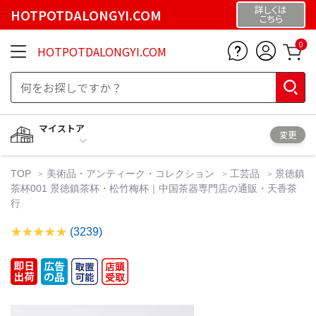
詳しくは
HOTPOTDALONGYI.COM
こちら
0
HOTPOTDALONGYI.COM
マイストア
変更
TOP
美術品・アンティーク・コレクション
工芸品
景徳鎮
茶杯001 景徳鎮茶杯・松竹梅杯｜中国茶器専門店の通販・天香茶
行
(3239)