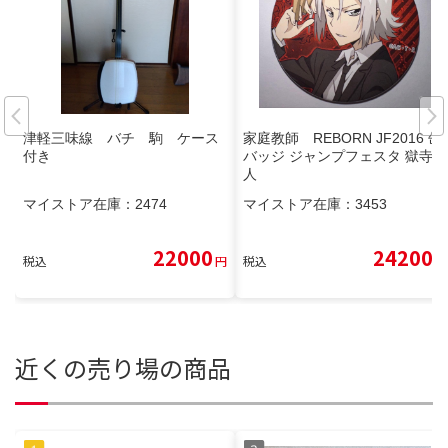
津軽三味線 バチ 駒 ケース
家庭教師 REBORN JF2016 缶
付き
バッジ ジャンプフェスタ 獄寺隼
人
マイストア在庫：
2474
マイストア在庫：
3453
22000
24200
税込
円
税込
円
近くの売り場の商品