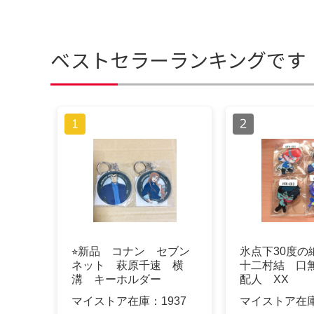
ベストセラーランキングです
⭐︎新品 コナン セブン
氷点下30度の
ネット 萩原千速 横
十二村結 口
溝 キーホルダー
配人 XX
マイストア在庫：
1937
マイストア在