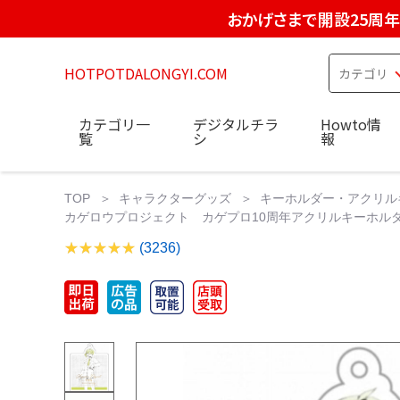
おかげさまで開設25周年
HOTPOTDALONGYI.COM
カテゴリ一
デジタルチラ
Howto情
覧
シ
報
TOP
キャラクターグッズ
キーホルダー・アクリル
カゲロウプロジェクト カゲプロ10周年アクリルキーホルダー Am
(3236)