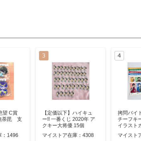
絶望 C賞
【定価以下】ハイキュ
拷問バイ
無荼毘 支
ー!! 一番くじ 2020年 ア
チーフキ
クキー大将優 15個
イラスト
ス
庫：
1496
マイストア在庫：
4308
マイスト